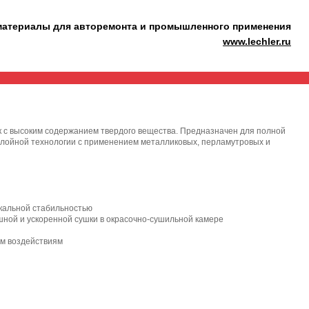
материалы для авторемонта и промышленного применения
www.lechler.ru
 с высоким содержанием твердого вещества. Предназначен для полной
слойной технологии с применением металликовых, перламутровых и
икальной стабильностью
шной и ускоренной сушки в окрасочно-сушильной камере
ым воздействиям